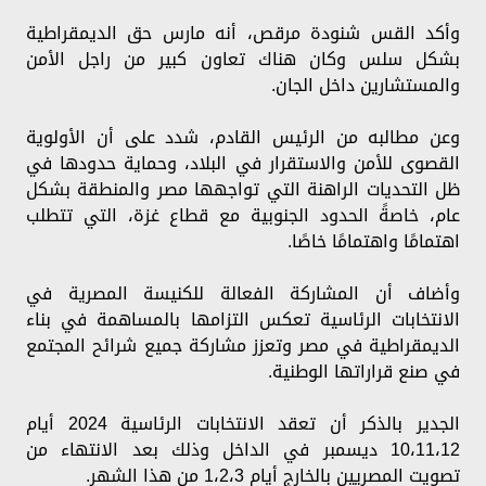
وأكد القس شنودة مرقص، أنه مارس حق الديمقراطية
بشكل سلس وكان هناك تعاون كبير من راجل الأمن
والمستشارين داخل الجان.
وعن مطالبه من الرئيس القادم، شدد على أن الأولوية
القصوى للأمن والاستقرار في البلاد، وحماية حدودها في
ظل التحديات الراهنة التي تواجهها مصر والمنطقة بشكل
عام، خاصةً الحدود الجنوبية مع قطاع غزة، التي تتطلب
اهتمامًا واهتمامًا خاصًا.
وأضاف أن المشاركة الفعالة للكنيسة المصرية في
الانتخابات الرئاسية تعكس التزامها بالمساهمة في بناء
الديمقراطية في مصر وتعزز مشاركة جميع شرائح المجتمع
في صنع قراراتها الوطنية.
الجدير بالذكر أن تعقد الانتخابات الرئاسية 2024 أيام
10،11،12 ديسمبر في الداخل وذلك بعد الانتهاء من
تصويت المصريين بالخارج أيام 1،2،3 من هذا الشهر.