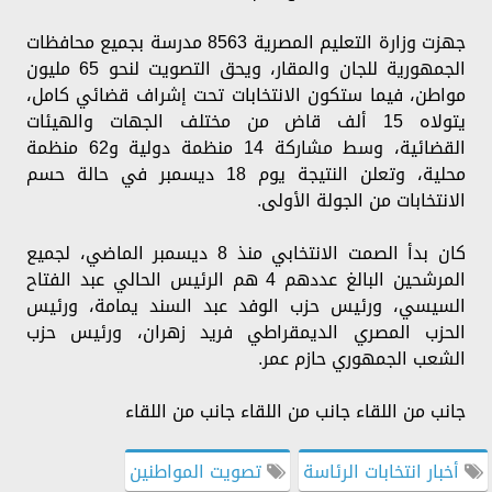
جهزت وزارة التعليم المصرية 8563 مدرسة بجميع محافظات
الجمهورية للجان والمقار، ويحق التصويت لنحو 65 مليون
مواطن، فيما ستكون الانتخابات تحت إشراف قضائي كامل،
يتولاه 15 ألف قاض من مختلف الجهات والهيئات
القضائية، وسط مشاركة 14 منظمة دولية و62 منظمة
محلية، وتعلن النتيجة يوم 18 ديسمبر في حالة حسم
الانتخابات من الجولة الأولى.
كان بدأ الصمت الانتخابي منذ 8 ديسمبر الماضي، لجميع
المرشحين البالغ عددهم 4 هم الرئيس الحالي عبد الفتاح
السيسي، ورئيس حزب الوفد عبد السند يمامة، ورئيس
الحزب المصري الديمقراطي فريد زهران، ورئيس حزب
الشعب الجمهوري حازم عمر.
جانب من اللقاء جانب من اللقاء جانب من اللقاء
أخبار انتخابات الرئاسة
تصويت المواطنين