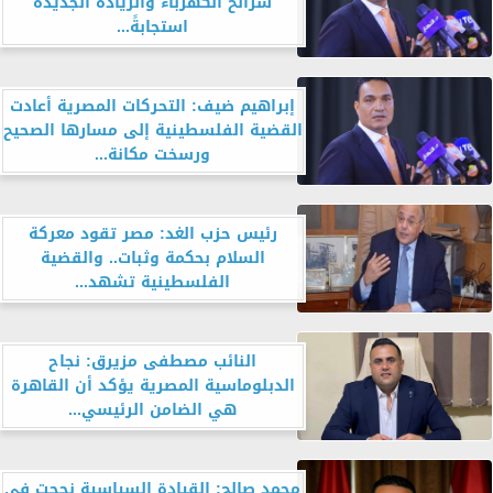
شرائح الكهرباء والزيادة الجديدة
استجابةً...
إبراهيم ضيف: التحركات المصرية أعادت
القضية الفلسطينية إلى مسارها الصحيح
ورسخت مكانة...
رئيس حزب الغد: مصر تقود معركة
السلام بحكمة وثبات.. والقضية
الفلسطينية تشهد...
النائب مصطفى مزيرق: نجاح
الدبلوماسية المصرية يؤكد أن القاهرة
هي الضامن الرئيسي...
محمد صالح: القيادة السياسية نجحت في