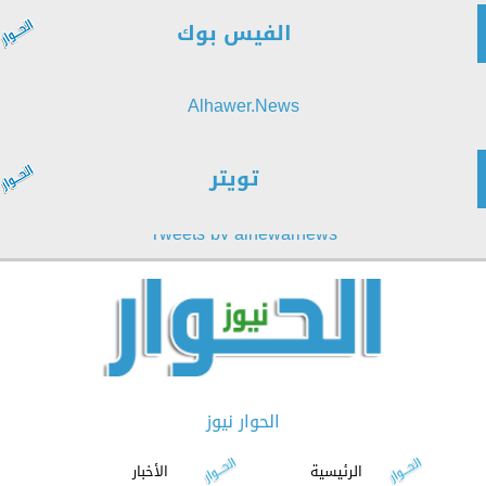
الفيس بوك
Alhawer.News
تويتر
Tweets by alhewarnews
الحوار نيوز
الرئيسية
الأخبار