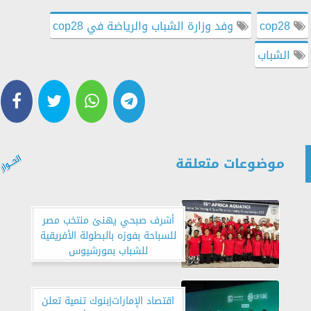
cop28
وفد وزارة الشباب والرياضة في cop28
الشباب
موضوعات متعلقة
أشرف صبحي يهنئ منتخب مصر
للسباحة بفوزه بالبطولة الأفريقية
للشباب بمورشيوس
اقتصاد الإمارات|بنوك تنمية تعلن