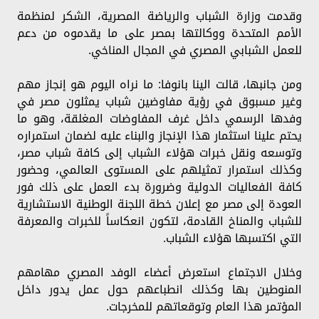
وقدمت وزارة الشباب والرياضة المصرية، الشكر لمنظمة
الأمم المتحدة ووكالتها بمصر على ما يقدموه من دعم
للعمل الشبابي المصري في المجال المناخي.
ومن جانبها، قالت الينا بانوفا: ما نراه اليوم هو إنجاز مهم
وغير مسبوق في رؤية مفاوضين شباب يمثلون مصر في
وفدها الرسمي داخل غرف المفاوضات المغلقة، وهو ما
يحتم علينا استثمار هذا الإنجاز والبناء عليه لضمان استمراره
وتوسعه ونقل خبرات هؤلاء الشباب إلى كافة شباب مصر،
وكذلك استمرار تمثيلهم على المستوى العالمي، وحضور
كافة الفعاليات الدولية وضرورة بدء العمل على ذلك فور
العودة إلى مصر مع إعلان خطة اللجنة الوطنية الاستشارية
للشباب والمناخ القادمة، لتكون انعكاساً للخبرات والمعرفة
التي اكتسبها هؤلاء الشباب.
وخلال الاجتماع استعرض أعضاء الوفد المصري مهامهم
المنوطين بها وكذلك انطباعهم حول عمل يدور داخل
المؤتمر هذا العام وتوقعاتهم للمخرجات.