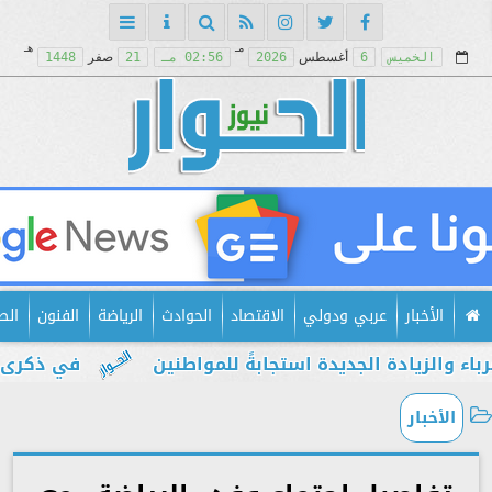
مـ
هـ
الخميس
6
أغسطس
2026
02:56 مـ
21
صفر
1448
الأخبار
عربي ودولي
الاقتصاد
الحوادث
الرياضة
الفنون
الص
ادة الجديدة استجابةً للمواطنين
في ذكرى يوليو.. 
الأخبار