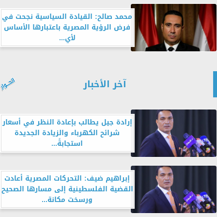
محمد صالح: القيادة السياسية نجحت في
فرض الرؤية المصرية باعتبارها الأساس
لأي...
آخر الأخبار
إرادة جيل يطالب بإعادة النظر في أسعار
شرائح الكهرباء والزيادة الجديدة
استجابةً...
إبراهيم ضيف: التحركات المصرية أعادت
القضية الفلسطينية إلى مسارها الصحيح
ورسخت مكانة...