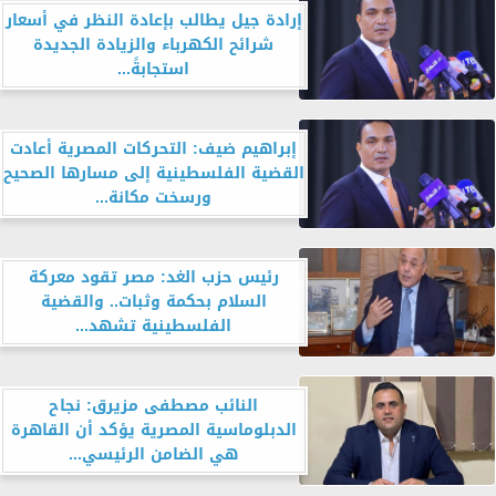
إرادة جيل يطالب بإعادة النظر في أسعار
شرائح الكهرباء والزيادة الجديدة
استجابةً...
إبراهيم ضيف: التحركات المصرية أعادت
القضية الفلسطينية إلى مسارها الصحيح
ورسخت مكانة...
رئيس حزب الغد: مصر تقود معركة
السلام بحكمة وثبات.. والقضية
الفلسطينية تشهد...
النائب مصطفى مزيرق: نجاح
الدبلوماسية المصرية يؤكد أن القاهرة
هي الضامن الرئيسي...