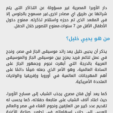
دار الأوبرا المصرية غير مسؤولة عن التذاكر التى يتم
شرائها عن طريق اي مصادر اخرى.غير مسموح بالجلوس إلا
فى المقعد الذى تم حجزه واستلام تذكرته. ممنوع دخول
الأطفال الأقل من 7 سنوات.ممنوع التصوير خلال الحفل.
من هو يحيي خليل؟
يذكر أن يحيى خليل يعد رائد موسيقى الجاز في مصر، ونجح
في عمل تناغم فريد يمزج بين موسيقى الجاز والموسيقى
العربية بالدرجة التي أبهرت نجوم وجمهور الجاز على
الساحة العالمية، وهو الأمر الذي جعله ضيفًا دائمًا على
أهم المهرجانات العالمية في أوروبا وإفريقيا والولايات
المتحدة الأمريكية.
كما يعد أول فنان مصري يجذب الشباب إلى مسارح الأوبرا،
حيث اعتاد آلاف الشباب على متابعة حفلاته، كما يحسب له
تقديم عدد كبير من العازفين ونجوم الغناء في مصر والعالم
العربي إلى جانب إسهاماته في تطوير صناعة الأغنية