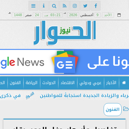
مـ
هـ
الأحد
9
أغسطس
2026
03:21 مـ
24
صفر
1448
الأخبار
عربي ودولي
الاقتصاد
الحوادث
الرياضة
الفنون
الص
ادة الجديدة استجابةً للمواطنين
في ذكرى يوليو.. 
الفنون