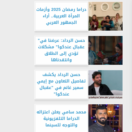
دراما رمضان 2025 وأزمات
المرأة العربية.. أراء
الجمهور العربي
حسن الرداد: عرضنا في”
عقبال عندكوا” مشكلات
تؤدي إلى الطلاق
وانتقدناها
حسن الرداد يكشف
تفاصيل التعاون مع إيمي
سمير غانم في ”عقبال
عندكوا”
محمد سامي يعلن اعتزاله
الدراما التلفزيونية
والتوجه للسينما