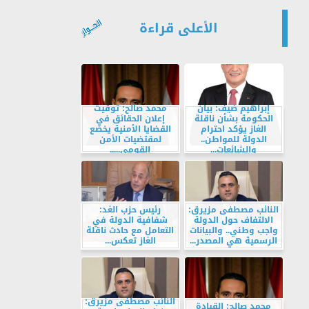
الأعلى قراءة
إبراهيم ضيف: بيان
محمد صالح: توقيت
الحكومة بشأن ناقلة
إعلان الحقائق في
الغاز يؤكد احترام
القضايا الأمنية يخضع
الدولة للمواطن..
لمقتضيات الأمن
والشائعات...
القومي.....
النائب مصطفى مزيرق:
رئيس حزب الغد:
الالتفاف حول الدولة
شفافية الدولة في
واجب وطني.. والبيانات
التعامل مع حادث ناقلة
الرسمية هي المصدر...
الغاز تعكس...
النائب مصطفى مزيرق:
محمد صالح: القيادة