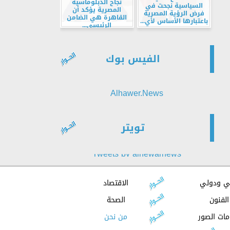
نجاح الدبلوماسية
السياسية نجحت في
المصرية يؤكد أن
فرض الرؤية المصرية
القاهرة هي الضامن
باعتبارها الأساس لأي...
الرئيسي...
الفيس بوك
Alhawer.News
تويتر
Tweets by alhewarnews
ي ودولي
الاقتصاد
الفنون
الصحة
مات الصور
من نحن