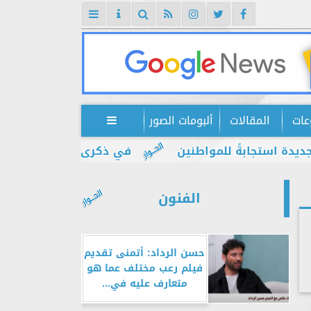
عات
المقالات
ألبومات الصور

تجابةً للمواطنين
في ذكرى يوليو.. إبراهيم ضيف: 
الفنون
حسن الرداد: أتمنى تقديم
فيلم رعب مختلف عما هو
متعارف عليه في...