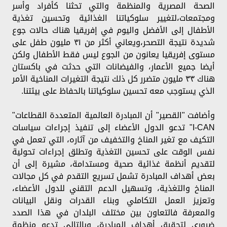
الصحة المصرية والمنظمة والتي تحثنا كأفراد وأسر
ومجتمعات،لتغيير سلوكياتنا الغذائية وتحسين تغذية
الأطفال إلى الأفضل واليوم في إفريقيا هناك حالات جوع
شديدة نتيجة التصحر،ويعاني أكثر من ٣١ مليون طفل على
مستوى إفريقيا يعانون من الجوع ليس فقط الأطفال ولكن
أيضا جميع الأعمار، والفيضانات التي حدثت في باكستان
هناك ٣٣ مليون متضرر كل ذلك نتيجة التغيرات المناخية الأمر
الذي يستوجب معه تحسين سلوكياتنا بالحفاظ على بيئتنا.
وأضافت "القصير" أن المبادرة العالمية المتعددة القطاعات"
I-CAN" تدعو الدول الأعضاء إلى تنفيذ إجراءات سياسات
التكيف مع تغير المناخ والتخفيف من آثاره، التي تعمل في
نفس الوقت على تحسين التغذية وتطلق إجراءات تحولية
لتقديم أنظمة غذائية صحية ومستدامة، مشيرة إلى أن
بعض أهداف المبادرة تشمل تسريع التقدم في كل مجالات
المناخ والتغذية، وتسهيل الدعم التقني للدول الأعضاء،
وتعزيز العمل التكاملي وبناء القدرات ونقل البيانات
والمعرفة فالتعاون بين مختلف البلدان في هذا الصدد
ضروري لتحقيق أهداف المبادرة، وبالتالي تدعو منظمة