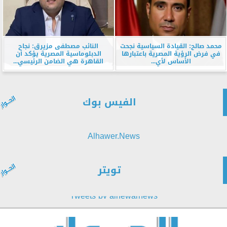
محمد صالح: القيادة السياسية نجحت
النائب مصطفى مزيرق: نجاح
في فرض الرؤية المصرية باعتبارها
الدبلوماسية المصرية يؤكد أن
الأساس لأي...
القاهرة هي الضامن الرئيسي...
الفيس بوك
Alhawer.News
تويتر
Tweets by alhewarnews