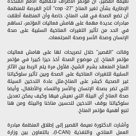
نعيمة القصير، أن مؤتمر الأطراف لاتفاقية الأمم المتحدة
الإطارية بشأن تغير المناخ "cop -27" أتاح الفرصة للمنظمة
أن تضع الصحة في قلب المناخ، خاصة وأن المنظمة أطلقت
مبادرات عديدة مهمة على هامش فعاليات المؤتمر، تساهم
في الحد من تأثير التغيرات المناخية السلبية على صحة
الإنسان وصحة الأسر وصحة المجتمعات.
وقالت "القصير" خلال تصريحات لها على هامش فعاليات
مؤتمر المناخ، إن موضوع الصحة أخذ حيزا كبيرا في مؤتمر
المناخ المنعقد بشرم الشيخ، فلأول مرة يتم الربط بين الآثار
السلبية للتغيرات المناخية على الصحة وبين تأثير سلوكياتنا
غير الصحية كبشر على المناخ،مثل عادة التدخين السيئة
التي تضر بصحة الإنسان والأسر والنساء والأطفال، وأيضا
صحة المناخ أي البيئة التي نعيش فيها وكيف يمكن تعديل
سلوكياتنا بوقف التدخين لتحسين مناخنا والبيئة ومن هنا
تنبع أهمية مؤتمر المناخ.
وأشارت الدكتورة نعيمة القصير إلى إطلاق المنظمة مبادرة
العمل المناخي والتغذية (I-CAN)، بالتعاون بين وزارة