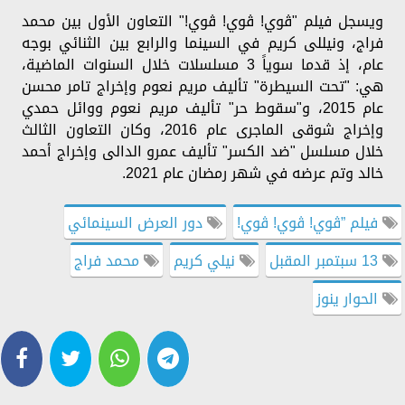
ويسجل فيلم "ڤوي! ڤوي! ڤوي!" التعاون الأول بين محمد
فراج، ونيللى كريم في السينما والرابع بين الثنائي بوجه
عام، إذ قدما سوياً 3 مسلسلات خلال السنوات الماضية،
هي: "تحت السيطرة" تأليف مريم نعوم وإخراج تامر محسن
عام 2015، و"سقوط حر" تأليف مريم نعوم ووائل حمدي
وإخراج شوقى الماجرى عام 2016، وكان التعاون الثالث
خلال مسلسل "ضد الكسر" تأليف عمرو الدالى وإخراج أحمد
خالد وتم عرضه في شهر رمضان عام 2021.
فيلم ”ڤوي! ڤوي! ڤوي!
دور العرض السينمائي
13 سبتمبر المقبل
نيلي كريم
محمد فراج
الحوار ينوز