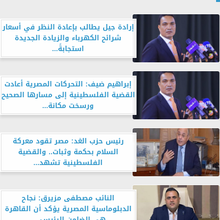
إرادة جيل يطالب بإعادة النظر في أسعار
شرائح الكهرباء والزيادة الجديدة
استجابةً...
إبراهيم ضيف: التحركات المصرية أعادت
القضية الفلسطينية إلى مسارها الصحيح
ورسخت مكانة...
رئيس حزب الغد: مصر تقود معركة
السلام بحكمة وثبات.. والقضية
الفلسطينية تشهد...
النائب مصطفى مزيرق: نجاح
الدبلوماسية المصرية يؤكد أن القاهرة
هي الضامن الرئيسي...