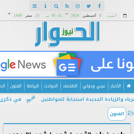
مـ
هـ
السبت
8
أغسطس
2026
05:31 مـ
23
صفر
1448
الأخبار
عربي ودولي
الاقتصاد
الحوادث
الرياضة
الفنون
الص
يادة الجديدة استجابةً للمواطنين
في ذكرى يوليو..
الفنون