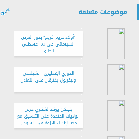
موضوعات متعلقة
”أولاد حريم كريم” بدور العرض
السينمائي في 30 أغسطس
الجاري
الدوري الإنجليزي.. تشيلسي
وليفربول يفترقان على التعادل
بلينكن يؤكد لشكري حرص
الولايات المتحدة على التنسيق مع
مصر لإنهاء الأزمة في السودان