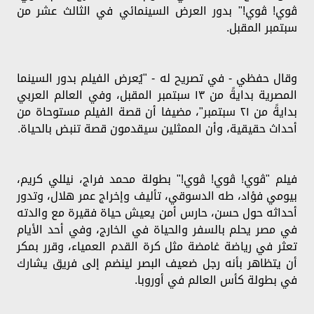
ڤوي! ڤوي!" بدور العرض السينمائي في الثالث عشر من
سبتمبر المقبل.
وقال حفظي - في تصريح له - "يُعرض الفيلم بدور السينما
المصرية بدايةً من ١٣ سبتمبر المقبل، وفي العالم العربي
بدايةً من ٢١ سبتمبر"، مضيفا أن قصة الفيلم مستوحاة من
أحداث حقيقية، وأن الممثلين سيقدمون قصة تنبض بالحياة.
فيلم "ڤوي! ڤوي! ڤوي!" بطولة محمد فراج، نيللي كريم،
بيومي فؤاد، طه الدسوقي، تأليف وإخراج عمر هلال، وتدور
أحداثه حول حسن، حارس أمن يعيش حياة فقيرة مع والدته
في مصر يحلم بالسفر والحياة في الخارج، وفي أحد الأيام
تعثر في رياضة غامضة مثل كرة القدم العمياء، وقرر بمكر
أن يتظاهر بأنه رجل ضعيف البصر لينضم إلى فريق يشارك
في بطولة كأس العالم في أوروبا.