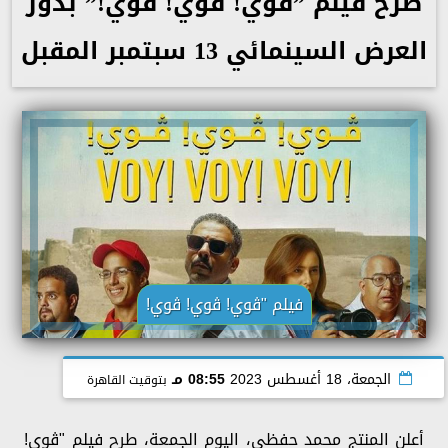
طرح فيلم ”ڤوي! ڤوي! ڤوي!” بدور
العرض السينمائي 13 سبتمبر المقبل
فيلم "ڤوي! ڤوي! ڤوي!
الجمعة، 18 أغسطس 2023
08:55 مـ
بتوقيت القاهرة
أعلن المنتج محمد حفظي، اليوم الجمعة، طرح فيلم "ڤوي!