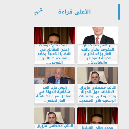
الأعلى قراءة
إبراهيم ضيف: بيان
محمد صالح: توقيت
الحكومة بشأن ناقلة
إعلان الحقائق في
الغاز يؤكد احترام
القضايا الأمنية يخضع
الدولة للمواطن..
لمقتضيات الأمن
والشائعات...
القومي.....
النائب مصطفى مزيرق:
رئيس حزب الغد:
الالتفاف حول الدولة
شفافية الدولة في
واجب وطني.. والبيانات
التعامل مع حادث ناقلة
الرسمية هي المصدر...
الغاز تعكس...
النائب مصطفى مزيرق:
محمد صالح: القيادة