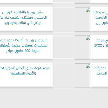
ي محيطها
سفير روسيا بالقاهرة: الرئيس
الروسية
السيسي سيحظى بترحيب حار من
اون بين
بوتين في سانت بطرسبرج
فاعا في قيمة
واشنطن بوست: أمريكا تقدم حزمة
2022
مساعدات عسكرية جديدة لأوكرانيا
بقيمة 400 مليون دولار
RT عن قوة المحركات
موعد قرعة دوري أبط
النووية
(الأدوار التمهيدية)