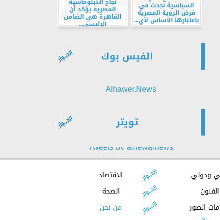
نجاح الدبلوماسية
السياسية نجحت في
المصرية يؤكد أن
فرض الرؤية المصرية
القاهرة هي الضامن
باعتبارها الأساس لأي...
الرئيسي...
الفيس بوك
Alhawer.News
تويتر
Tweets by alhewarnews
ي ودولي
الاقتصاد
الفنون
الصحة
مات الصور
من نحن