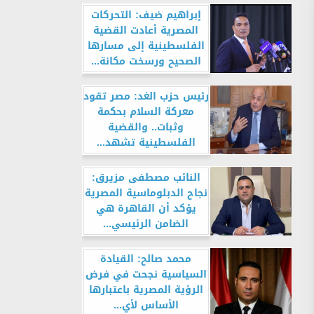
إبراهيم ضيف: التحركات
المصرية أعادت القضية
الفلسطينية إلى مسارها
الصحيح ورسخت مكانة...
رئيس حزب الغد: مصر تقود
معركة السلام بحكمة
وثبات.. والقضية
الفلسطينية تشهد...
النائب مصطفى مزيرق:
نجاح الدبلوماسية المصرية
يؤكد أن القاهرة هي
الضامن الرئيسي...
محمد صالح: القيادة
السياسية نجحت في فرض
الرؤية المصرية باعتبارها
الأساس لأي...