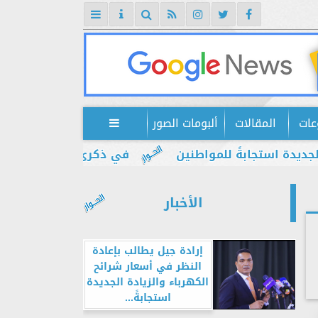
عات
المقالات
ألبومات الصور

تجابةً للمواطنين
في ذكرى يوليو.. إبراهيم ضيف: 
الأخبار
إرادة جيل يطالب بإعادة
النظر في أسعار شرائح
الكهرباء والزيادة الجديدة
استجابةً...