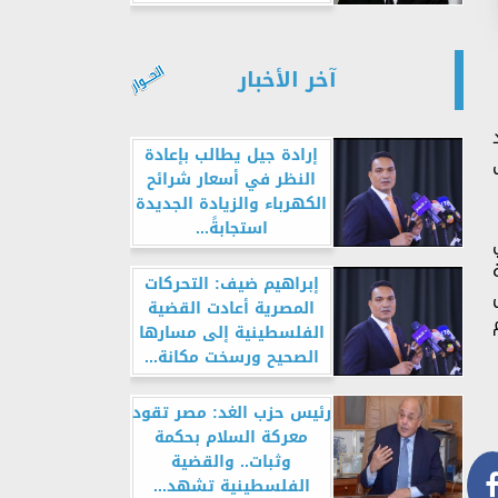
آخر الأخبار
إرادة جيل يطالب بإعادة
النظر في أسعار شرائح
الكهرباء والزيادة الجديدة
استجابةً...
إبراهيم ضيف: التحركات
المصرية أعادت القضية
الفلسطينية إلى مسارها
الصحيح ورسخت مكانة...
رئيس حزب الغد: مصر تقود
معركة السلام بحكمة
وثبات.. والقضية
الفلسطينية تشهد...