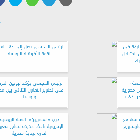
فارقة في
الرئيس السيسي يصل إلى مقر انعق
المتبادل
القمة الأفريقية الروسية
رك
قمة «
الرئيس السيسي يؤكد لبوتين الحر
س محورية
على تطوير التعاون الثنائي بين مص
ن قضايا
وروسيا
 قمة مع
حزب «المصريين»: القمة الروسية
طرسبورج
الإفريقية نافذة جديدة لتطور شعو
القارة برعاية مصرية