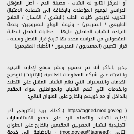
أو المركز التابع له الشاب - فصيلة الدم - أصل المؤهل
الدراسي لجميع المؤهلات بالإضافة إلى شهادة الامتياز/
التدريب لخريجي كليات الطب (البشري / الأسنان / العلاج
الطبيعي / التمريض) - وثيقة الزواج للمتزوجين- رخصة
القيادة للشباب الحاصلين عليها - خطابات الفصل للطلبة
المفصولين من الدراسة محدد بها تاريخ قرار الفصل وسببه -
قرار التعيين (المعيديون / المدرسون / الأطباء المقيمين).
جدير بالذكر أنه تم تصميم ونشر موقع لإدارة التجنيد
والتعبئة على شبكة المعلومات العالمية (الإنترنت) لتوضيح
الخدمات والتيسيرات التي تهم الشباب المقبل على التجنيد
والخدمات التي تهم الشباب والمواطنين سواء المقيم
بالداخل أو مع ذويهم بالخارج على العنوان التالي:
( https://tagned.mod.gov.eg )..كذلك بريد إلكتروني آخر
لإدارة التجنيد والتعبئة للرد على جميع الاستفسارات
التجنيدية للشبان المصريين المقيمين بالخارج على العنوان
التالي :(mod.gov.eg@tagneed) ، بالإضافة إلى خدمة