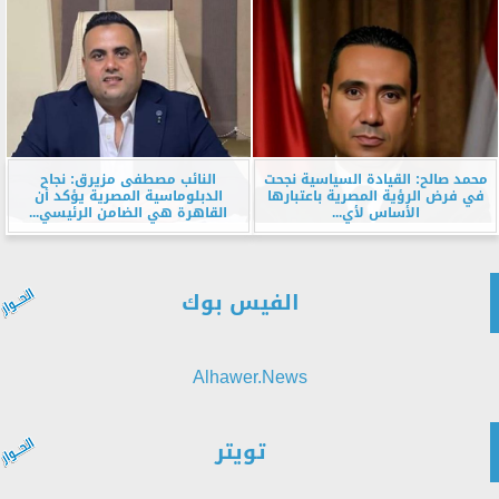
محمد صالح: القيادة السياسية نجحت
النائب مصطفى مزيرق: نجاح
في فرض الرؤية المصرية باعتبارها
الدبلوماسية المصرية يؤكد أن
الأساس لأي...
القاهرة هي الضامن الرئيسي...
الفيس بوك
Alhawer.News
تويتر