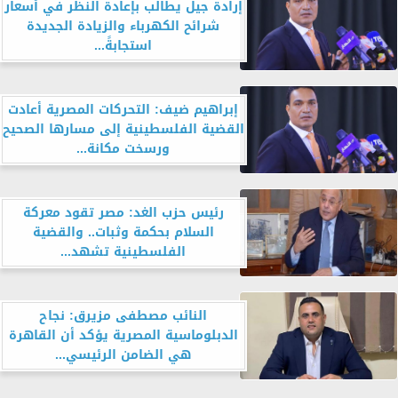
إرادة جيل يطالب بإعادة النظر في أسعار
شرائح الكهرباء والزيادة الجديدة
استجابةً...
إبراهيم ضيف: التحركات المصرية أعادت
القضية الفلسطينية إلى مسارها الصحيح
ورسخت مكانة...
رئيس حزب الغد: مصر تقود معركة
السلام بحكمة وثبات.. والقضية
الفلسطينية تشهد...
النائب مصطفى مزيرق: نجاح
الدبلوماسية المصرية يؤكد أن القاهرة
هي الضامن الرئيسي...