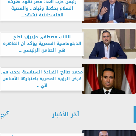
رئيس حزب الغد: مصر تقود معركة
السلام بحكمة وثبات.. والقضية
الفلسطينية تشهد...
النائب مصطفى مزيرق: نجاح
الدبلوماسية المصرية يؤكد أن القاهرة
هي الضامن الرئيسي...
محمد صالح: القيادة السياسية نجحت في
فرض الرؤية المصرية باعتبارها الأساس
لأي...
آخر الأخبار