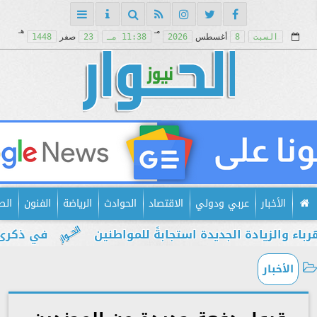
مـ
هـ
السبت
8
أغسطس
2026
11:38 مـ
23
صفر
1448
الأخبار
عربي ودولي
الاقتصاد
الحوادث
الرياضة
الفنون
الص
يادة الجديدة استجابةً للمواطنين
في ذكرى يوليو..
الأخبار