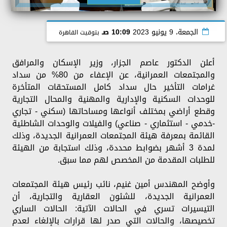
الجمعة، 9 يونيو 2023
10:09 صـ
بتوقيت القاهرة
أعلن الدكتور عاصم الجزار، وزير الإسكان والمرافق
والمجتمعات العمرانية، عن الإعفاء من 80% من سداد
غرامات التأخير حال سداد كامل المستحقات المتأخرة
للوحدات السكنية والإدارية والمهنية والمحال التجارية
وقطع أراضي بمختلف أنواعها ومساحاتها (سكني - تجاري
-خدمي - استثماري - صناعي) والفيلات والوحدات الشاطئية
القائمة بمعرفة هيئة المجتمعات العمرانية الجديدة، وذلك
لمدة 3 أشهر بضوابط محددة، وذلك استجابة من الهيئة
للطلبات المقدمة من المخصص لهم مما سبق.
وأوضح المهندس أمين غنيم، نائب رئيس هيئة المجتمعات
العمرانية الجديدة، للشئون العقارية والتجارية، أن
التيسيرات تسري في الحالات الآتية: الحالات الساري
تخصيصها، والحالات التي صدر لها قرارات بالإلغاء لعدم