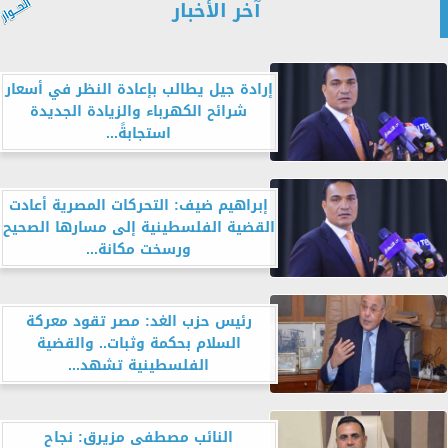
آخر الأخبار
إرادة جيل يطالب بإعادة النظر في أسعار
شرائح الكهرباء والزيادة الجديدة
استجابةً...
إبراهيم ضيف: التحركات المصرية أعادت
القضية الفلسطينية إلى مسارها الصحيح
ورسخت مكانة...
رئيس حزب الغد: مصر تقود معركة
السلام بحكمة وثبات.. والقضية
الفلسطينية تشهد...
النائب مصطفى مزيرق: نجاح