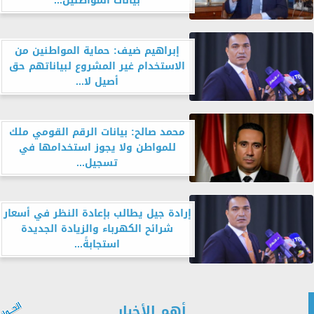
بيانات المواطنين...
إبراهيم ضيف: حماية المواطنين من
الاستخدام غير المشروع لبياناتهم حق
أصيل لا...
محمد صالح: بيانات الرقم القومي ملك
للمواطن ولا يجوز استخدامها في
تسجيل...
إرادة جيل يطالب بإعادة النظر في أسعار
شرائح الكهرباء والزيادة الجديدة
استجابةً...
أهم الأخبار