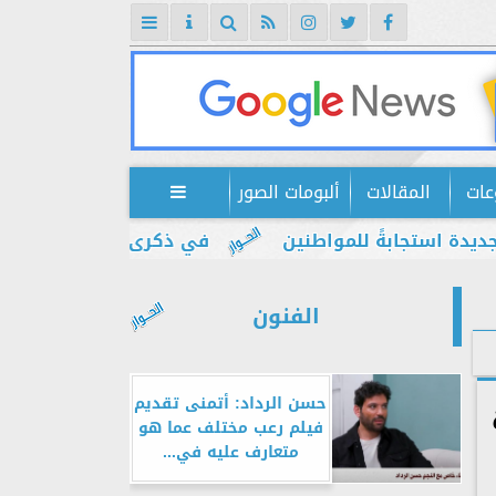
عات
المقالات
ألبومات الصور

تجابةً للمواطنين
في ذكرى يوليو.. إبراهيم ضيف: 
الفنون
حسن الرداد: أتمنى تقديم
فيلم رعب مختلف عما هو
متعارف عليه في...