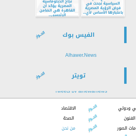
نجاح الدبلوماسية
السياسية نجحت في
المصرية يؤكد أن
فرض الرؤية المصرية
القاهرة هي الضامن
باعتبارها الأساس لأي...
الرئيسي...
الفيس بوك
Alhawer.News
تويتر
Tweets by alhewarnews
ي ودولي
الاقتصاد
الفنون
الصحة
مات الصور
من نحن