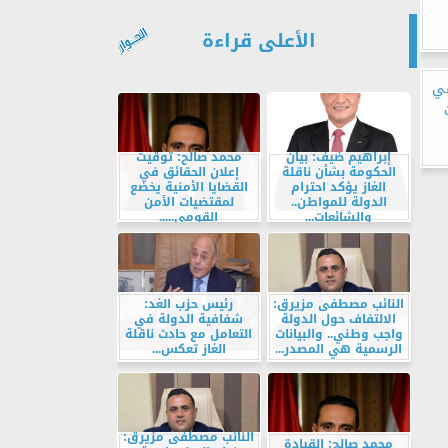
الأعلى قراءة
في
إبراهيم ضيف: بيان
محمد صالح: توقيت
الحكومة بشأن ناقلة
إعلان الحقائق في
الغاز يؤكد احترام
القضايا الأمنية يخضع
الدولة للمواطن..
لمقتضيات الأمن
والشائعات...
القومي.....
النائب مصطفى مزيرق:
رئيس حزب الغد:
الالتفاف حول الدولة
شفافية الدولة في
واجب وطني.. والبيانات
التعامل مع حادث ناقلة
الرسمية هي المصدر...
الغاز تعكس...
النائب مصطفى مزيرق:
محمد صالح: القيادة