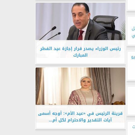
ل
ي
رئيس الوزراء يصدر قرار إجازة عيد الفطر
المبارك
لثلاثاء 23 مايو
قرينة الرئيس في «عيد الأم»: أوجه أسمى
آيات التقدير والاحترام لكل أم...
ت