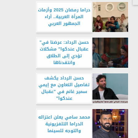
دراما رمضان 2025 وأزمات
المرأة العربية.. أراء
الجمهور العربي
حسن الرداد: عرضنا في”
عقبال عندكوا” مشكلات
تؤدي إلى الطلاق
وانتقدناها
حسن الرداد يكشف
تفاصيل التعاون مع إيمي
سمير غانم في ”عقبال
عندكوا”
محمد سامي يعلن اعتزاله
الدراما التلفزيونية
والتوجه للسينما