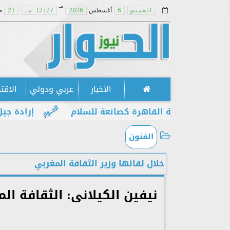
مـ
الخميس
6
أغسطس
2026
12:27 مـ
21
ص
الأخبار
عربي ودولي
الاقت
ت مكانة القاهرة كصانعة للسلام
إرادة جيل يطالب 
الفنون
خلال لقائها وزير الثقافة المغربي
نيفين الكيلانى: الثقافة ا