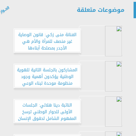
موضوعات متعلقة
الفنانة منى زكي: قانون الوصاية
غير منصف للمرأة والأم هي
الأجدر بمصلحة أبناءها
المشاركون بالجلسة الثانية للهوية
الوطنية يؤكدون أهمية وجود
منظومة موحدة لبناء الوعي
النائبة دينا هلالي: الجلسات
الأولى للحوار الوطني ترسخ
المفهوم الشامل لحقوق الإنسان