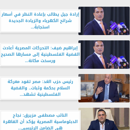
إرادة جيل يطالب بإعادة النظر في أسعار
شرائح الكهرباء والزيادة الجديدة
استجابةً...
إبراهيم ضيف: التحركات المصرية أعادت
القضية الفلسطينية إلى مسارها الصحيح
ورسخت مكانة...
رئيس حزب الغد: مصر تقود معركة
السلام بحكمة وثبات.. والقضية
الفلسطينية تشهد...
النائب مصطفى مزيرق: نجاح
الدبلوماسية المصرية يؤكد أن القاهرة
هي الضامن الرئيسي...